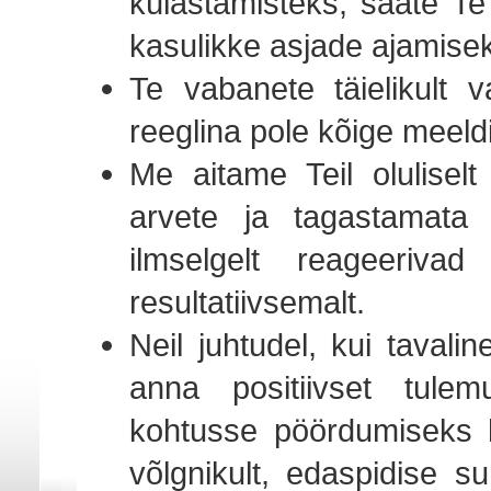
külastamisteks, saate Te
kasulikke asjade ajamisek
Te vabanete täielikult 
reeglina pole kõige meel
Me aitame Teil olulise
arvete ja tagastamata 
ilmselgelt reageerivad
resultatiivsemalt.
Neil juhtudel, kui taval
anna positiivset tule
kohtusse pöördumiseks h
võlgnikult, edaspidise s