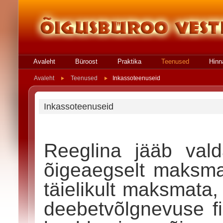
Avaleht
Büroost
Praktika
Teenused
Hinn
Avaleht
Teenused
Inkassoteenuseid
Inkassoteenuseid
Reeglina jääb vald
õigeaegselt maksma
täielikult maksmata,
deebetvõlgnevuse fi