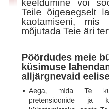
keeldumine või so
Teile õigeaegselt l
kaotamiseni, mis v
mõjutada Teie äri te
Pöördudes meie bü
küsimuse lahendam
alljärgnevaid eelise
Aega, mida Te kulutak
pretensioonide ja k